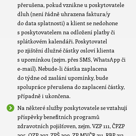
přerušena, pokud vznikne u poskytovatele
dluh (není řádně uhrazena faktura/y
do data splatnosti) a klient se nedohone
s poskytovatelem na odložení platby či
splátkovém kalendáři. Poskytovatel
po zjištění dlužné částky osloví klienta
s upomínkou (zejm. přes SMS, WhatsApp či
e-mail). Nebude-li částka zaplacena
do týdne od zaslání upomínky, bude
spolupráce přerušena do zaplacení částky,
případně i ukončena.
Na některé služby poskytovatele se vztahují
příspěvky benefitních programů
zdravotních pojišťoven, zejm. VZP 111, ČPZP
205, OZP 207, ZPŠ 209, ZP MVČR 211, RBP 213.