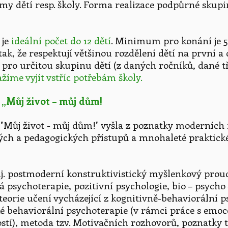
my dětí resp. školy. Forma realizace podpůrné skup
 je
ideální počet do 12 dětí
. Minimum pro konání je 5 
 tak, že respektují většinou rozdělení dětí na první 
 pro určitou skupinu dětí (z daných ročníků, dané tří
žíme vyjít vstříc potřebám školy.
 „Můj život – můj dům!
Můj život - můj dům!" vyšla z poznatky moderních f
ých a pedagogických přístupů a mnohaleté praktick
j. postmoderní konstruktivistický myšlenkový proud
 psychoterapie, pozitivní psychologie, bio – psycho 
 teorie učení vycházející z kognitivně-behaviorální 
ké behaviorální psychoterapie (v rámci práce s emoc
stí), metoda tzv. Motivačních rozhovorů, poznatky 