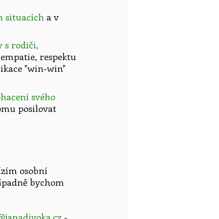
 situacích
a v
s rodiči,
 empatie, respektu
ikace "win-win"
bohacení svého
tomu posilovat
bízím osobní
případně bychom
o@janadivoka.cz
-