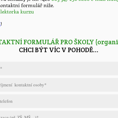
kontaktní formulář níže.
 lektorka kurzu
E
!
AKTNÍ FORMULÁŘ PRO ŠKOLY (organi
CHCI BÝT VÍC V POHODĚ...