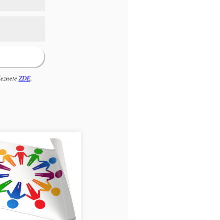
leznete
ZDE
.