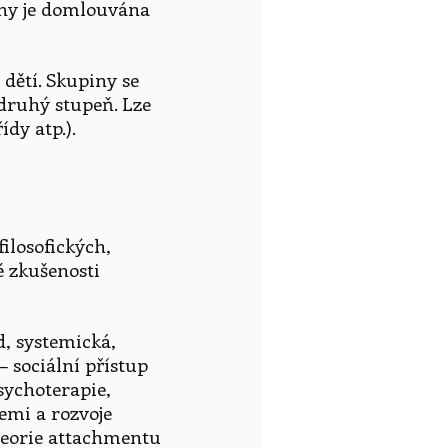
iny je domlouvána
dětí. Skupiny se
a druhý stupeň. Lze
dy atp.).
ilosofických,
é zkušenosti
, systemická,
– sociální přístup
psychoterapie,
emi a rozvoje
teorie attachmentu