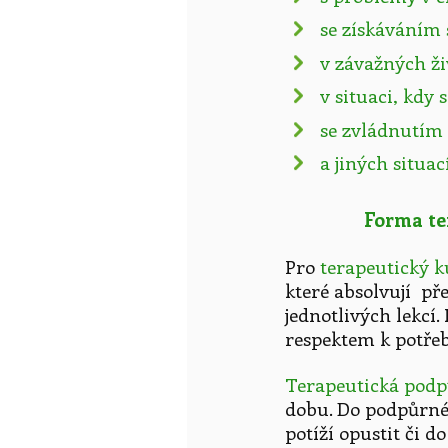
se získáváním 
v závažných ži
v situaci, kdy 
se zvládnutím 
a jiných situac
Forma te
Pro
terapeutický k
které absolvují p
jednotlivých lekcí.
respektem k potřeb
Terapeutická pod
dobu. Do podpůrné
potíží opustit či d