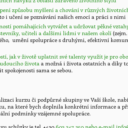
ních návyků z oblasti zdravého životního stylu
pení způsobu myšlení a chování v různých životních
to i učení se poznávání našich emocí a práci s nimi
ostí pomáhajících vytvářet a udržovat pěkné vztahy 
tevníky, učiteli a dalšími lidmi v našem okolí
(zejm.
ého, umění spolupráce s druhými, efektivní komun
tí, jak v životě uplatnit své talenty využít je pro o
budoucího života
a možná i života ostatních a díky 
it spokojenosti sama se sebou.
alizaci kurzu či podpůrné skupiny ve Vaší škole, na
u, na které bych doplnila konkrétní informace a 
uální podmínky vzájemné spolupráce.
u schůzky je tel. +420
603 347 250 nebo e-mail inf