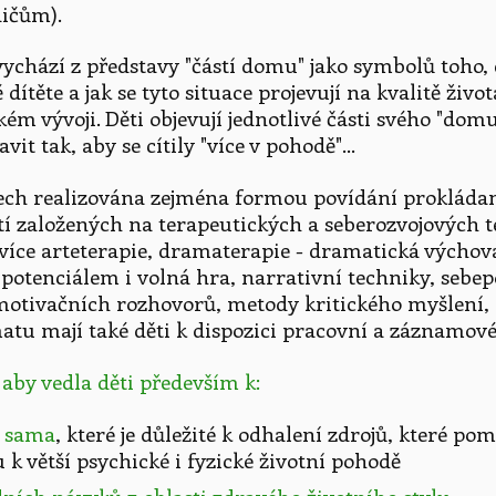
dičům).
chází z představy "částí domu" jako symbolů toho, c
dítěte a jak se tyto situace projevují na kvalitě život
ém vývoji. Děti objevují jednotlivé části svého "domu" 
it tak, aby se cítily "více v pohodě"...
zech realizována zejména formou povídání prokláda
í založených na terapeutických a seberozvojových t
více arteterapie, dramaterapie - dramatická výchov
potenciálem i volná hra, narrativní techniky, sebe
motivačních rozhovorů, metody kritického myšlení, 
atu mají také děti k dispozici pracovní a záznamové 
 aby vedla děti především k:
e sama
, které je důležité k odhalení zdrojů, které po
 k větší psychické i fyzické životní pohodě