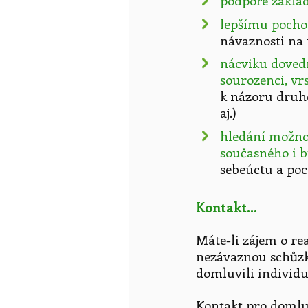
podpoře základ
lepšímu pocho
návaznosti na 
nácviku dovedn
sourozenci, vrs
k názoru druh
aj.)
hledání možnos
současného i 
sebeúctu a poc
Kontakt...
Máte-li zájem o re
nezávaznou schůzk
domluvili individ
Kontakt pro domluv