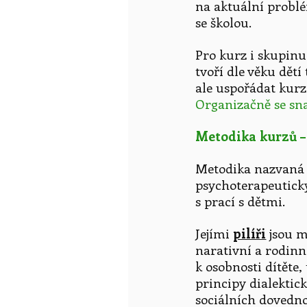
na aktuální problé
se školou.
Pro kurz i skupinu
tvoří dle věku dětí
ale uspořádat kurz
Organizačně se sna
Metodika kurzů –
Metodika nazvaná "
psychoterapeutick
s prací s dětmi.
Jejími
pilíři
jsou m
narativní a rodinná
k osobnosti dítěte,
principy dialektic
sociálních dovedno