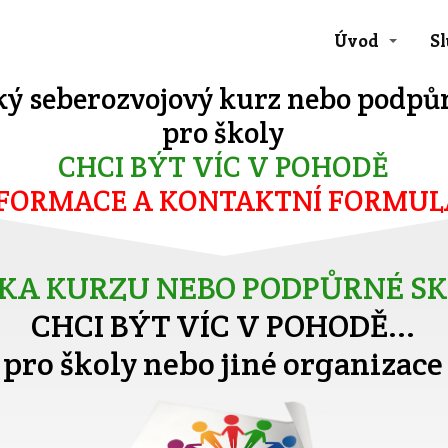
Úvod
Sl
ký seberozvojový kurz nebo podpů
pro školy
CHCI BÝT VÍC V POHODĚ
FORMACE A KONTAKTNÍ FORMUL
KA KURZU NEBO PODPŮRNÉ S
CHCI BÝT VÍC V POHODĚ...
pro školy nebo jiné organizace