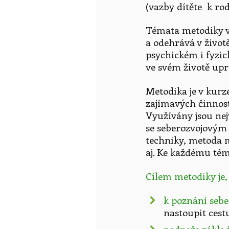
(vazby dítěte k ro
Témata metodiky vy
a odehrává v životě 
psychickém i fyzick
ve svém životě uprav
Metodika je v kur
zajímavých činnost
Využívány jsou nej
se seberozvojovým 
techniky, metoda 
aj. Ke každému tém
Cílem metodiky je,
k poznání seb
nastoupit cestu