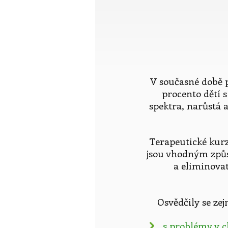
V současné době př
procento dětí
spektra, narůstá a
Terapeutické kurz
jsou vhodným způs
a eliminovat
Osvědčily se ze
s problémy v 