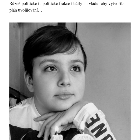
Různé politické i apolitické frakce tlačily na vládu, aby vytvořila
plán uvolňování…