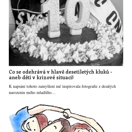
Co se odehrává v hlavě desetiletých kluků -
aneb děti v krizové situaci!
K napsání tohoto zamyšlení mě inspirovala fotografie z desátých
narozenin mého mladšího…