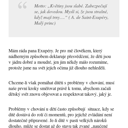
Motto: „Květiny jsou slabé. Zabezpečují
se, jak dovedou. Myslí si, že jsou strašné,
když mají trny….“ ( A. de Saint-Exupéry,
Malý princ)
Mám ráda pana Exupéry. Je pro mě člověkem, který
nádherným způsobem deklaruje přesvědčení, že děti jsou
v jádru dobré a moudré, jen jim někdy málo rozumíme,
protože jsme na svět jejich očima již dlouho nehleděli.
Chceme-li však pomáhat dítěti s problémy v chování, musí
naše první kroky směřovat právě k tomu, abychom začali
dětský svět znovu objevovat a respektovat takový, jaký je.
Problémy v chování u dětí často způsobují situace, kdy se
dítě dostává do rolí či momentů, pro jejichž zvládání není
dostatečně připravené. Je-li dítě v pasti velkých nároků
dlouho, může se dostat až do stavu tak zvané „naučené