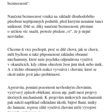
bezmocnosti“.
Naučená bezmocnost vzniká na základě dlouhodobého
působení nepříjemných podnětů, před kterými nemáme šanci
uniknout. Dítě se, díky naučené bezmocnosti, přestane
o určitou věc snažit, protože předem „ví“, že ji stejně
nezvládne.
Chceme-li více pochopit, proč se dítě chová, jak se chová,
měli bychom si také připomenout základní obranné
mechanismy, které naše psychika odpradávna využívá
v okamžicích, kdy cítíme ohrožení Jsou jimi útok nebo únik.
A z těchto obranných reakcí vyvstává i chování, které se
okolí může jevit jako problémové.
Agresivita, poutání pozornosti nevhodným chováním,
vyzývavý způsob oblékání, účesu atp. patří mezi projevy
útočných mechanismů. K projevům únikových mechanismů
pak náleží například odkládání úkolů, bájivé lhaní, úniky
do fantazie, regrese (dítě využívá chování nižší vývojové