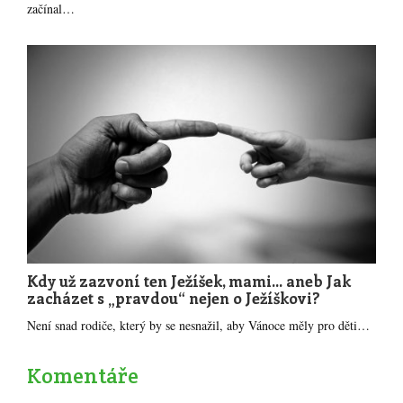
začínal…
Kdy už zazvoní ten Ježíšek, mami... aneb Jak
zacházet s „pravdou“ nejen o Ježíškovi?
Není snad rodiče, který by se nesnažil, aby Vánoce měly pro děti…
Komentáře