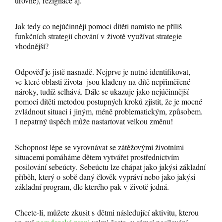
úrovně), rezignace aj.
Jak tedy co nejúčinněji pomoci dítěti namísto ne příliš
funkčních strategií chování v životě využívat strategie
vhodnější?
Odpověď je jistě nasnadě. Nejprve je nutné identifikovat,
ve které oblasti života jsou kladeny na dítě nepřiměřené
nároky, tudíž selhává. Dále se ukazuje jako nejúčinnější
pomoci dítěti metodou postupných kroků zjistit, že je mocné
zvládnout situaci i jiným, méně problematickým, způsobem.
I nepatrný úspěch může nastartovat velkou změnu!
Schopnost lépe se vyrovnávat se zátěžovými životními
situacemi pomáháme dětem vytvářet prostřednictvím
posilování sebeúcty. Sebeúctu lze chápat jako jakýsi základní
příběh, který o sobě daný člověk vypráví nebo jako jakýsi
základní program, dle kterého pak v životě jedná.
Chcete-li, můžete zkusit s dětmi následující aktivitu, kterou