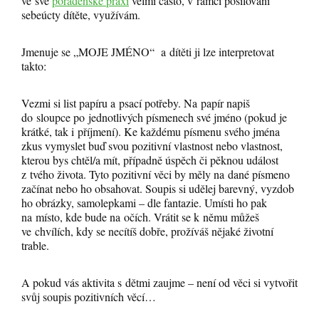
ve své
poradenské praxi
velmi často, v rámci posilování
sebeúcty dítěte, využívám.
Jmenuje se „MOJE JMÉNO“ a dítěti ji lze interpretovat
takto:
Vezmi si list papíru a psací potřeby. Na papír napiš
do sloupce po jednotlivých písmenech své jméno (pokud je
krátké, tak i příjmení). Ke každému písmenu svého jména
zkus vymyslet buď svou pozitivní vlastnost nebo vlastnost,
kterou bys chtěl/a mít, případně úspěch či pěknou událost
z tvého života. Tyto pozitivní věci by měly na dané písmeno
začínat nebo ho obsahovat. Soupis si udělej barevný, vyzdob
ho obrázky, samolepkami – dle fantazie. Umísti ho pak
na místo, kde bude na očích. Vrátit se k němu můžeš
ve chvílích, kdy se necítíš dobře, prožíváš nějaké životní
trable.
A pokud vás aktivita s dětmi zaujme – není od věci si vytvořit
svůj soupis pozitivních věcí…