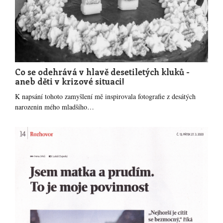
Co se odehrává v hlavě desetiletých kluků -
aneb děti v krizové situaci!
K napsání tohoto zamyšlení mě inspirovala fotografie z desátých
narozenin mého mladšího…