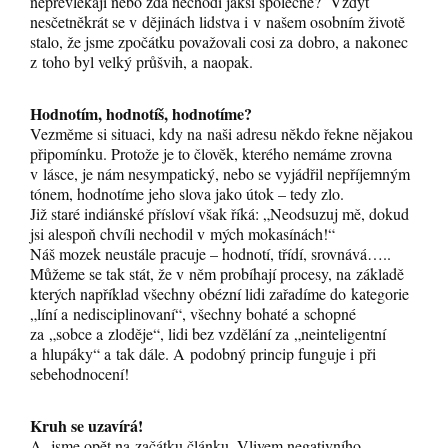
nepřevlékají nebo zda nechodí jaksi společně? Vždyť
nesčetněkrát se v dějinách lidstva i v našem osobním životě
stalo, že jsme zpočátku považovali cosi za dobro, a nakonec
z toho byl velký průšvih, a naopak.
Hodnotím, hodnotíš, hodnotíme?
Vezměme si situaci, kdy na naši adresu někdo řekne nějakou
připomínku. Protože je to člověk, kterého nemáme zrovna
v lásce, je nám nesympatický, nebo se vyjádřil nepříjemným
tónem, hodnotíme jeho slova jako útok – tedy zlo.
Již staré indiánské přísloví však říká: „Neodsuzuj mě, dokud
jsi alespoň chvíli nechodil v mých mokasínách!“
Náš mozek neustále pracuje – hodnotí, třídí, srovnává…..
Můžeme se tak stát, že v něm probíhají procesy, na základě
kterých například všechny obézní lidi zařadíme do kategorie
„líní a nedisciplinovaní“, všechny bohaté a schopné
za „sobce a zloděje“, lidi bez vzdělání za „neinteligentní
a hlupáky“ a tak dále. A podobný princip funguje i při
sebehodnocení!
Kruh se uzavírá!
A jsme opět na začátku článku. Vlivem negativního