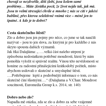
chovají se nezdvořile, děti zlobí, jsou kolem samé
problémy… Máte zkrátka pocit, že život nejde tak, jak má.
Jsou to velmi stresující chvíle a mnoho z nás se cítí v jakési
bublině, přes kterou selektivně vnímá více – méně jen to
špatné. A kde je to dobré?
Cesta skutečného štěstí?
Zlo a dobro jsou jen pojmy pro něco, co jsme se tak naučili
nazývat – jsou to jen slova, za kterými je pro každého z nás
skryto spousta dalších významů.
Jak říká Dalajláma: „ ….velká část našeho utrpení je
způsobena nedostatkem potřebné moudrosti, která by nám
pomohla vyložit si správně realitu. Vinou této nevědomosti se
honíme za radostmi přinášejícími krátkodobý požitek, místo
abychom usilovali o skutečné a smysluplné štěstí.
….Potřebujeme lepší a podrobnější informace o tom, co nás
skutečně činí šťastnými….“ (Dalajlama a V.Chan: Moudrost
soucitnosti, Euromedia Group k.s. 2014, str. 140)
Dobro nebo zlo?
Napadla mě otázka, zda se zlo a dobro za sebe vzájemně