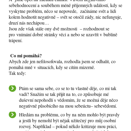
sebehodnocení a souběhem méně příjemných událostí, kdy se
vyskytne problém, něco se nepovede, začínáme svět a lidi
kolem hodnotit negativně – svět se otočil zády, nic nefunguje,
druzí nás nechápou…
Jsou zde však stále ony dvě možnosti – rozhodnout se
pro vnímání dobré stránky věci a nebo se uzavřít v bublině
trápení.
Co mi pomáhá?
Abych zde jen nefilosofovala, rozhodla jsem se odhalit, co
pomáhá mně v situacích, kdy se cítím mizerně.
Tak tedy:
Ptám se sama sebe, co se to tu vlastně děje, co mi tak
vadí? Snažím se tak přijít na to, co způsobuje mé
duševní nepohodlí s vědomím, že se možná děje něco
negativně působícího na mou sebeúctu– sebevědomí.
Hledám na problému, co by na něm mohlo být pravdy
a jestli by nemohl být nějak užitečný pro můj osobní
rozvoj. Například – pokud někdo kritizuje mou práci,