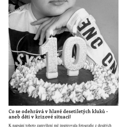
Co se odehrává v hlavě desetiletých kluků -
aneb děti v krizové situaci!
K napsání tohoto zamyšlení mě inspirovala fotografie z desátých