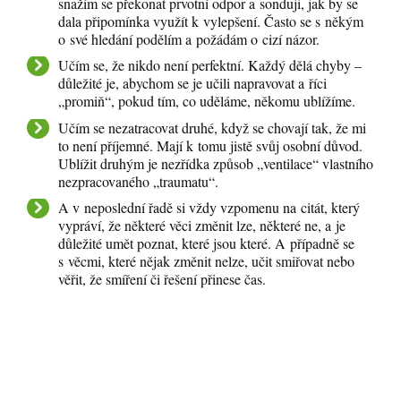
snažím se překonat prvotní odpor a sonduji, jak by se
dala připomínka využít k vylepšení. Často se s někým
o své hledání podělím a požádám o cizí názor.
Učím se, že nikdo není perfektní. Každý dělá chyby –
důležité je, abychom se je učili napravovat a říci
„promiň“, pokud tím, co uděláme, někomu ublížíme.
Učím se nezatracovat druhé, když se chovají tak, že mi
to není příjemné. Mají k tomu jistě svůj osobní důvod.
Ublížit druhým je nezřídka způsob „ventilace“ vlastního
nezpracovaného „traumatu“.
A v neposlední řadě si vždy vzpomenu na citát, který
vypráví, že některé věci změnit lze, některé ne, a je
důležité umět poznat, které jsou které. A případně se
s věcmi, které nějak změnit nelze, učit smiřovat nebo
věřit, že smíření či řešení přinese čas.